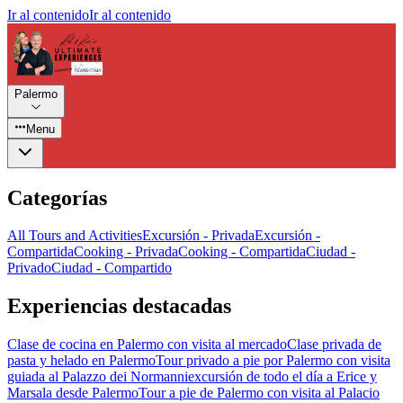
Ir al contenido
Ir al contenido
Palermo
Menu
Categorías
All Tours and Activities
Excursión - Privada
Excursión -
Compartida
Cooking - Privada
Cooking - Compartida
Ciudad -
Privado
Ciudad - Compartido
Experiencias destacadas
Clase de cocina en Palermo con visita al mercado
Clase privada de
pasta y helado en Palermo
Tour privado a pie por Palermo con visita
guiada al Palazzo dei Normanni
excursión de todo el día a Erice y
Marsala desde Palermo
Tour a pie de Palermo con visita al Palacio