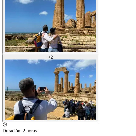
+
2
Duración
:
2 horas