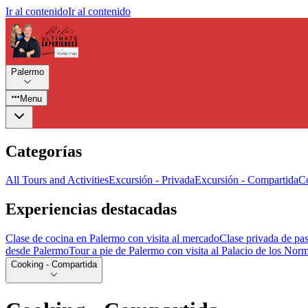
Ir al contenido
Ir al contenido
Palermo
Menu
Categorías
All Tours and Activities
Excursión - Privada
Excursión - Compartida
Co
Experiencias destacadas
Clase de cocina en Palermo con visita al mercado
Clase privada de pa
desde Palermo
Tour a pie de Palermo con visita al Palacio de los No
Cooking - Compartida