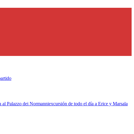
artido
da al Palazzo dei Normanni
excursión de todo el día a Erice y Marsala