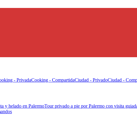
oking - Privada
Cooking - Compartida
Ciudad - Privado
Ciudad - Comp
sta y helado en Palermo
Tour privado a pie por Palermo con visita guia
rmandos