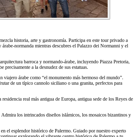
zcla historia, arte y gastronomía. Participa en este tour privado a
a y árabe-normanda mientras descubres el Palazzo dei Normanni y el
e arquitectura barroca y normando-árabe, incluyendo Piazza Pretoria,
e precisamente a la desnudez de sus estatuas.
 por un viajero árabe como “el monumento más hermoso del mundo”.
utar de un típico cannolo siciliano o una granita, perfectos para
la residencia real más antigua de Europa, antigua sede de los Reyes de
. Admira los intrincados diseños islámicos, los mosaicos bizantinos y
e en el esplendor histórico de Palermo. Guiado por nuestro experto
 continuar explorando el vibrante centro histórico de Palermo a tu