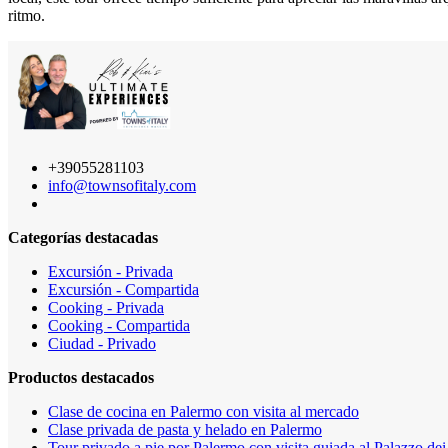
ritmo.
+39055281103
info@townsofitaly.com
Categorías destacadas
Excursión - Privada
Excursión - Compartida
Cooking - Privada
Cooking - Compartida
Ciudad - Privado
Productos destacados
Clase de cocina en Palermo con visita al mercado
Clase privada de pasta y helado en Palermo
Tour privado a pie por Palermo con visita guiada al Palazzo d