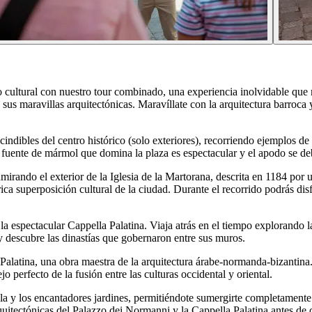
cultural con nuestro tour combinado, una experiencia inolvidable que me
us maravillas arquitectónicas. Maravíllate con la arquitectura barroc
indibles del centro histórico (solo exteriores), recorriendo ejemplos d
fuente de mármol que domina la plaza es espectacular y el apodo se deb
 admirando el exterior de la Iglesia de la Martorana, descrita en 1184
a superposición cultural de la ciudad. Durante el recorrido podrás disfr
la espectacular Cappella Palatina. Viaja atrás en el tiempo explorando 
 y descubre las dinastías que gobernaron entre sus muros.
 Palatina, una obra maestra de la arquitectura árabe-normanda-bizantina
o perfecto de la fusión entre las culturas occidental y oriental.
illa y los encantadores jardines, permitiéndote sumergirte completament
arquitectónicas del Palazzo dei Normanni y la Cappella Palatina antes de