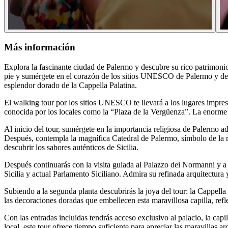
Más información
Explora la fascinante ciudad de Palermo y descubre su rico patrimonio 
pie y sumérgete en el corazón de los sitios UNESCO de Palermo y de s
esplendor dorado de la Cappella Palatina.
El walking tour por los sitios UNESCO te llevará a los lugares impresc
conocida por los locales como la “Plaza de la Vergüenza”. La enorme 
Al inicio del tour, sumérgete en la importancia religiosa de Palermo
Después, contempla la magnífica Catedral de Palermo, símbolo de la ric
descubrir los sabores auténticos de Sicilia.
Después continuarás con la visita guiada al Palazzo dei Normanni y a 
Sicilia y actual Parlamento Siciliano. Admira su refinada arquitectura
Subiendo a la segunda planta descubrirás la joya del tour: la Cappella
las decoraciones doradas que embellecen esta maravillosa capilla, reflej
Con las entradas incluidas tendrás acceso exclusivo al palacio, la cap
local, este tour ofrece tiempo suficiente para apreciar las maravillas 