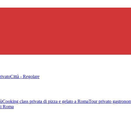
rivato
Città - Regolare
sù
Cooking class privata di pizza e gelato a Roma
Tour privato gastronom
 di Roma