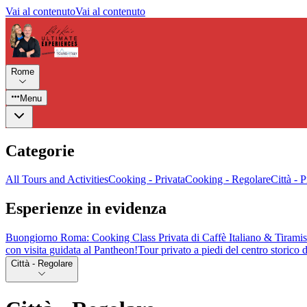
Vai al contenuto
Vai al contenuto
Rome
Menu
Categorie
All Tours and Activities
Cooking - Privata
Cooking - Regolare
Città - P
Esperienze in evidenza
Buongiorno Roma: Cooking Class Privata di Caffè Italiano & Tirami
con visita guidata al Pantheon!
Tour privato a piedi del centro storico
Città - Regolare