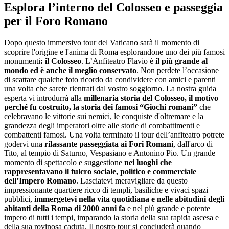
Esplora l’interno del Colosseo e passeggia
per il Foro Romano
Dopo questo immersivo tour del Vaticano sarà il momento di
scoprire l'origine e l'anima di Roma esplorandone uno dei più famosi
monumenti
: il Colosseo
. L’Anfiteatro Flavio è
il più grande al
mondo ed è anche il meglio conservato
. Non perdete l’occasione
di scattare qualche foto ricordo da condividere con amici e parenti
una volta che sarete rientrati dal vostro soggiorno. La nostra guida
esperta vi introdurrà alla
millenaria storia del Colosseo, il motivo
perché fu costruito, la storia dei famosi “Giochi romani”
che
celebravano le vittorie sui nemici, le conquiste d'oltremare e la
grandezza degli imperatori oltre alle storie di combattimenti e
combattenti famosi. Una volta terminato il tour dell’anfiteatro potrete
godervi una
rilassante passeggiata ai Fori Romani
, dall'arco di
Tito, al tempio di Saturno, Vespasiano e Antonino Pio. Un grande
momento di spettacolo e suggestione
nei luoghi che
rappresentavano il fulcro sociale, politico e commerciale
dell’Impero Romano
. Lasciatevi meravigliare da questo
impressionante quartiere ricco di templi, basiliche e vivaci spazi
pubblici,
immergetevi nella vita quotidiana e nelle abitudini degli
abitanti della Roma di 2000 anni fa
e nel più grande e potente
impero di tutti i tempi, imparando la storia della sua rapida ascesa e
della sua rovinosa caduta. Il nostro tour si concluderà quando