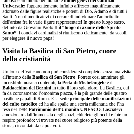
famoso e ammirato del mondo e
immergetevi nel Giudizio
Universale:
l'apparentemente infinito affresco magnificamente
adornato dalle figure realistiche e potenti di Dio, Adamo e di tutti i
Santi. Non dimenticatevi di cercare di individuare l'autoritratto
dell'artista fra le varie figure rappresentate! In questo luogo sacro,
definito da Giovanni Paolo II
il “luogo di azione dello Spirito
Santo”
, i conclavi cardinalizi si riuniscono ciclicamente, da secoli,
per eleggere il nuovo papa!
Visita la Basilica di San Pietro, cuore
della cristianità
Un tour del Vaticano non può considerarsi completo senza una visita
all'interno della
Basilica di San Pietro
. Potrete così ammirare gli
incredibili mosaici contenuti, la
Pietà di Michelangelo
e il
Baldacchino del Bernini
in tutto il loro splendore. La Basilica, cui
fa da coronamento l’omonima piazza, è la più grande delle quattro
basiliche papali di Roma. È la
sede principale delle manifestazioni
del culto cattolico
ed ha alle spalle una storia millenaria che l’ha
resa nel 1984
Patrimonio dell’Umanità UNESCO
. Lasciatevi
emozionare dall’immensità degli spazi, chiudete gli occhi e fate un
respiro profondo: vi trovate nel cuore religioso più potente della
storia, circondati da capolavori.