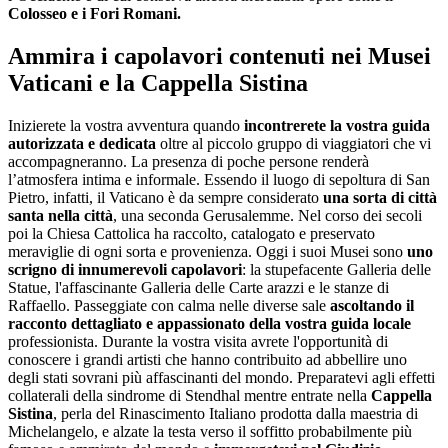
Colosseo e i Fori Romani.
Ammira i capolavori contenuti nei Musei
Vaticani e la Cappella Sistina
Inizierete la vostra avventura quando
incontrerete la vostra guida
autorizzata e dedicata
oltre al piccolo gruppo di viaggiatori che vi
accompagneranno. La presenza di poche persone renderà
l’atmosfera intima e informale. Essendo il luogo di sepoltura di San
Pietro, infatti, il Vaticano è da sempre considerato
una sorta di città
santa nella città
, una seconda Gerusalemme. Nel corso dei secoli
poi la Chiesa Cattolica ha raccolto, catalogato e preservato
meraviglie di ogni sorta e provenienza. Oggi i suoi Musei sono
uno
scrigno di innumerevoli capolavori
: la stupefacente Galleria delle
Statue, l'affascinante Galleria delle Carte arazzi e le stanze di
Raffaello. Passeggiate con calma nelle diverse sale
ascoltando il
racconto dettagliato e appassionato della vostra guida locale
professionista. Durante la vostra visita avrete l'opportunità di
conoscere i grandi artisti che hanno contribuito ad abbellire uno
degli stati sovrani più affascinanti del mondo. Preparatevi agli effetti
collaterali della sindrome di Stendhal mentre entrate nella
Cappella
Sistina
, perla del Rinascimento Italiano prodotta dalla maestria di
Michelangelo, e alzate la testa verso il soffitto probabilmente più