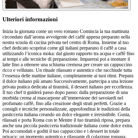
Ulteriori informazioni
Inizia la giornata come un vero romano Comincia la tua mattinata
circondato dall’aroma avvolgente del caffè appena preparato nella
nostra scuola di cucina privata nel centro di Roma. Insieme al tuo
chef dedicato scoprirai come gli italiani preparano il caffè a casa
utilizzando l’iconica moka: dal giusto rapporto tra acqua e caffè fino
ai tempi e alle tecniche di preparazione. Imparerai poi a montare il
latte fino a ottenere una schiuma cremosa per creare un cappuccino
ricco e vellutato. Un rituale rilassato e autentico che racchiude tutta
l’essenza delle mattine italiane, completamente ai tuoi ritmi. Prepara
il dolce italiano più amato Successivamente, partecipa a una lezione
privata pratica dedicata al tiramisù, il dessert italiano per eccellenza.
Il tuo chef ti guiderà passo dopo passo: dalla preparazione di una
morbida crema al mascarpone all’immersione dei savoiardi nel
profumato caffè, fino alla creazione degli strati perfetti. Grazie a
consigli e tecniche personalizzate, approfondirai le tradizioni della
pasticceria italiana creando un dolce elegante e irresistibile. Gusta,
rilassati e porta Roma con te Mentre il tuo tiramisù riposa, prepara
anche una piccola pasticceria tradizionale italiana come dolce extra.
Poi accomodati e goditi il tuo cappuccino e i dessert in totale
privacy: un momento autentico e rilassante di colazione romana.