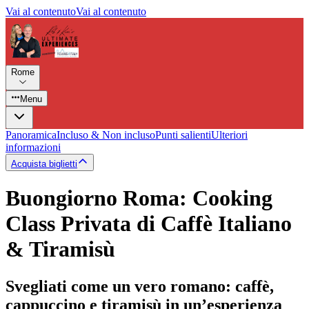
Vai al contenuto
Vai al contenuto
Rome
Menu
Panoramica
Incluso & Non incluso
Punti salienti
Ulteriori
informazioni
Acquista biglietti
Buongiorno Roma: Cooking
Class Privata di Caffè Italiano
& Tiramisù
Svegliati come un vero romano: caffè,
cappuccino e tiramisù in un’esperienza