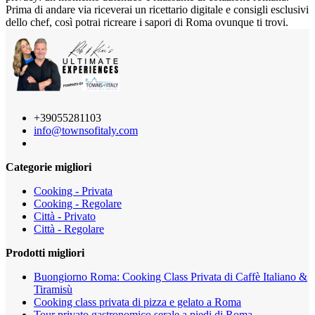
Prima di andare via riceverai un ricettario digitale e consigli esclusivi
dello chef, così potrai ricreare i sapori di Roma ovunque ti trovi.
+39055281103
info@townsofitaly.com
Categorie migliori
Cooking - Privata
Cooking - Regolare
Città - Privato
Città - Regolare
Prodotti migliori
Buongiorno Roma: Cooking Class Privata di Caffè Italiano &
Tiramisù
Cooking class privata di pizza e gelato a Roma
Tour privato gastronomico serale a piedi di Roma