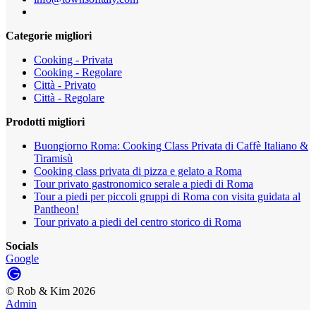
Categorie migliori
Cooking - Privata
Cooking - Regolare
Città - Privato
Città - Regolare
Prodotti migliori
Buongiorno Roma: Cooking Class Privata di Caffè Italiano &
Tiramisù
Cooking class privata di pizza e gelato a Roma
Tour privato gastronomico serale a piedi di Roma
Tour a piedi per piccoli gruppi di Roma con visita guidata al
Pantheon!
Tour privato a piedi del centro storico di Roma
Socials
Google
©
Rob & Kim
2026
Admin