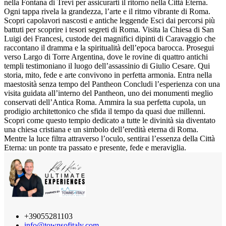
nella Fontana di Trevi per assicurarti il ritorno nella Città Eterna.
Ogni tappa rivela la grandezza, l’arte e il ritmo vibrante di Roma.
Scopri capolavori nascosti e antiche leggende Esci dai percorsi più
battuti per scoprire i tesori segreti di Roma. Visita la Chiesa di San
Luigi dei Francesi, custode dei magnifici dipinti di Caravaggio che
raccontano il dramma e la spiritualità dell’epoca barocca. Prosegui
verso Largo di Torre Argentina, dove le rovine di quattro antichi
templi testimoniano il luogo dell’assassinio di Giulio Cesare. Qui
storia, mito, fede e arte convivono in perfetta armonia. Entra nella
maestosità senza tempo del Pantheon Concludi l’esperienza con una
visita guidata all’interno del Pantheon, uno dei monumenti meglio
conservati dell’Antica Roma. Ammira la sua perfetta cupola, un
prodigio architettonico che sfida il tempo da quasi due millenni.
Scopri come questo tempio dedicato a tutte le divinità sia diventato
una chiesa cristiana e un simbolo dell’eredità eterna di Roma.
Mentre la luce filtra attraverso l’oculo, sentirai l’essenza della Città
Eterna: un ponte tra passato e presente, fede e meraviglia.
+39055281103
info@townsofitaly.com