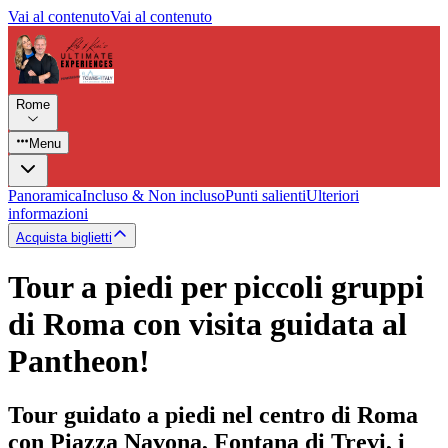
Vai al contenuto
Vai al contenuto
Rome
Menu
Panoramica
Incluso & Non incluso
Punti salienti
Ulteriori
informazioni
Acquista biglietti
Tour a piedi per piccoli gruppi
di Roma con visita guidata al
Pantheon!
Tour guidato a piedi nel centro di Roma
con Piazza Navona, Fontana di Trevi, i