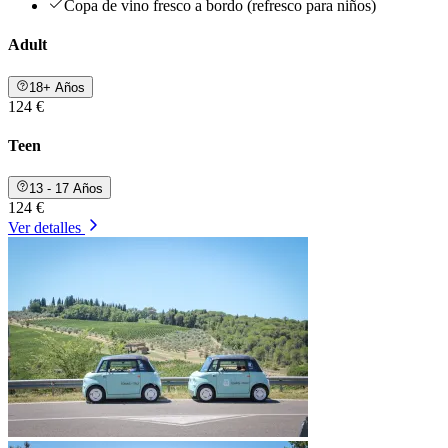
Copa de vino fresco a bordo (refresco para niños)
Adult
18+ Años
124 €
Teen
13 - 17 Años
124 €
Ver detalles