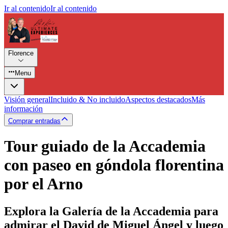
Ir al contenido
Ir al contenido
Florence
Menu
Visión general
Incluido & No incluido
Aspectos destacados
Más
información
Comprar entradas
Tour guiado de la Accademia
con paseo en góndola florentina
por el Arno
Explora la Galería de la Accademia para
admirar el David de Miguel Ángel y luego