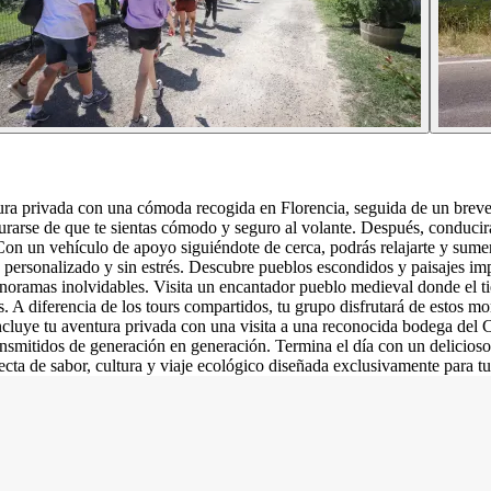
ura privada con una cómoda recogida en Florencia, seguida de un breve 
arse de que te sientas cómodo y seguro al volante. Después, conducirás 
a. Con un vehículo de apoyo siguiéndote de cerca, podrás relajarte y sum
 personalizado y sin estrés. Descubre pueblos escondidos y paisajes imp
anoramas inolvidables. Visita un encantador pueblo medieval donde el t
es. A diferencia de los tours compartidos, tu grupo disfrutará de estos 
luye tu aventura privada con una visita a una reconocida bodega del Chi
ansmitidos de generación en generación. Termina el día con un delicio
ecta de sabor, cultura y viaje ecológico diseñada exclusivamente para t