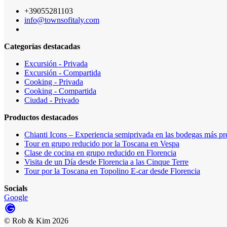
+39055281103
info@townsofitaly.com
Categorías destacadas
Excursión - Privada
Excursión - Compartida
Cooking - Privada
Cooking - Compartida
Ciudad - Privado
Productos destacados
Chianti Icons – Experiencia semiprivada en las bodegas más pre
Tour en grupo reducido por la Toscana en Vespa
Clase de cocina en grupo reducido en Florencia
Visita de un Día desde Florencia a las Cinque Terre
Tour por la Toscana en Topolino E-car desde Florencia
Socials
Google
©
Rob & Kim
2026