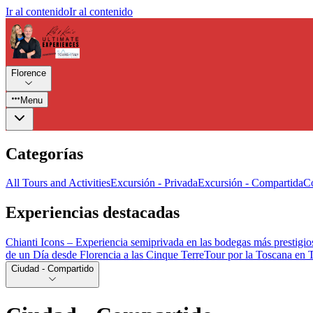
Ir al contenido
Ir al contenido
Florence
Menu
Categorías
All Tours and Activities
Excursión - Privada
Excursión - Compartida
Co
Experiencias destacadas
Chianti Icons – Experiencia semiprivada en las bodegas más prestigio
de un Día desde Florencia a las Cinque Terre
Tour por la Toscana en 
Ciudad - Compartido