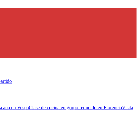
artido
scana en Vespa
Clase de cocina en grupo reducido en Florencia
Visita