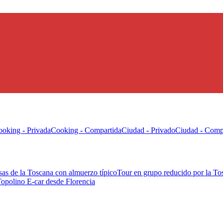
oking - Privada
Cooking - Compartida
Ciudad - Privado
Ciudad - Comp
sas de la Toscana con almuerzo típico
Tour en grupo reducido por la To
Topolino E-car desde Florencia