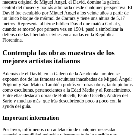
maestra original de Miguel Ángel, el David, domina la galería
central del museo y podrás admirarla desde cualquier perspectiva. El
David fue esculpido por Miguel Ángel a los veinte años a partir de
un único bloque de mármol de Carrara y tiene una altura de 5,17
metros. Representa al héroe bíblico David que mató a Goliat y,
cuando se mostró por primera vez en 1504, pasó a simbolizar la
defensa de las libertades civiles encarnadas en la República
Florentina.
Contempla las obras maestras de los
mejores artistas italianos
Además de el David, en la Galería de la Academia también se
exponen dos de las famosas esculturas inacabadas de Miguel Ángel:
Prigioni y San Mateo. También podrás ver otras obras, tanto pinturas
como esculturas, pertenecientes a la Edad Media y al Renacimiento.
Entre ellas destacan obras de Botticelli, Paolo Uccello, Andrea del
Sarto y muchas más, que irás descubriendo poco a poco con la
ayuda del guía.
Important information
Por favor, infórmenos con antelación de cualquier necesidad
especial o movilidad reducida y haremos todo lo posible por