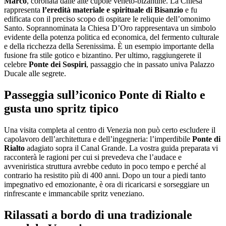
Marco
, coronata dalle alte cupole veneto-bizantine. La Chiesa
rappresenta
l’eredità materiale e spirituale di Bisanzio
e fu
edificata con il preciso scopo di ospitare le reliquie dell’omonimo
Santo. Soprannominata la Chiesa D’Oro rappresentava un simbolo
evidente della potenza politica ed economica, del fermento culturale
e della ricchezza della Serenissima. È un esempio importante della
fusione fra stile gotico e bizantino. Per ultimo, raggiungerete il
celebre
Ponte dei Sospiri
, passaggio che in passato univa Palazzo
Ducale alle segrete.
Passeggia sull’iconico Ponte di Rialto e
gusta uno spritz tipico
Una visita completa al centro di Venezia non può certo escludere il
capolavoro dell’architettura e dell’ingegneria: l’imperdibile
Ponte di
Rialto
adagiato sopra il Canal Grande. La vostra guida preparata vi
racconterà le ragioni per cui si prevedeva che l’audace e
avveniristica struttura avrebbe ceduto in poco tempo e perché al
contrario ha resistito più di 400 anni. Dopo un tour a piedi tanto
impegnativo ed emozionante, è ora di ricaricarsi e sorseggiare un
rinfrescante e immancabile spritz veneziano.
Rilassati a bordo di una tradizionale