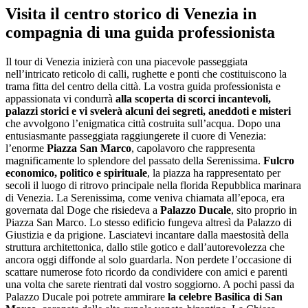
Visita il centro storico di Venezia in
compagnia di una guida professionista
Il tour di Venezia inizierà con una piacevole passeggiata
nell’intricato reticolo di calli, rughette e ponti che costituiscono la
trama fitta del centro della città. La vostra guida professionista e
appassionata vi condurrà
alla scoperta di scorci incantevoli,
palazzi storici e vi svelerà alcuni dei segreti, aneddoti e misteri
che avvolgono l’enigmatica città costruita sull’acqua. Dopo una
entusiasmante passeggiata raggiungerete il cuore di Venezia:
l’enorme
Piazza San Marco
, capolavoro che rappresenta
magnificamente lo splendore del passato della Serenissima.
Fulcro
economico, politico e spirituale
, la piazza ha rappresentato per
secoli il luogo di ritrovo principale nella florida Repubblica marinara
di Venezia. La Serenissima, come veniva chiamata all’epoca, era
governata dal Doge che risiedeva a
Palazzo Ducale
, sito proprio in
Piazza San Marco. Lo stesso edificio fungeva altresì da Palazzo di
Giustizia e da prigione. Lasciatevi incantare dalla maestosità della
struttura architettonica, dallo stile gotico e dall’autorevolezza che
ancora oggi diffonde al solo guardarla. Non perdete l’occasione di
scattare numerose foto ricordo da condividere con amici e parenti
una volta che sarete rientrati dal vostro soggiorno. A pochi passi da
Palazzo Ducale poi potrete ammirare
la celebre Basilica di San