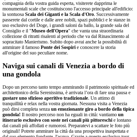
compagnia della vostra guida esperta, visiterete dapprima le
monumentali scale che costituiscono l'accesso principale all'edificio:
la sontuosa
Scala dei Giganti e la Scala d'Oro
. Successivamente
passerete dal cortile e dalle aree nobili, spazi pubblici e le stanze in
uso esclusivo ​​del Doge, i grandi saloni da ballo, la grande sala del
Consiglio e il "
Museo dell'Opera
" che vanta una straordinaria
collezione di ritratti risalenti al periodo che va dal Rinascimento al
sopracitato Manierismo. Subito dopo avrai anche la possibilità di
ammirare il famoso
Ponte dei Sospiri
e conoscere la storia
all'origine del suo peculiare nome.
Naviga sui canali di Venezia a bordo di
una gondola
Dopo un percorso tanto tempo ammirando il patrimonio spirituale ed
architettonico della Serenissima, è arrivata l’ora di fare una pausa e
gustare uno sfizioso aperitivo tradizionale
. Un attimo di
tranquillità e relax nella vostra giornata. Nessuna visita a Venezia
può dirsi completa senza
un emozionante giro a bordo della tipica
gondola!
Il nostro percorso non ha eguali in città: vantiamo
un
itinerario esclusivo con soste nei canali più pittoreschi
e lontano
dai canali più affollati e rumorosi. Preparatevi a scattare le foto più
originali! Potrete ammirare la città da una prospettiva inaspettata e
dal suo elemento fondante, l'acqua. Grazie a questo esclusivo tour