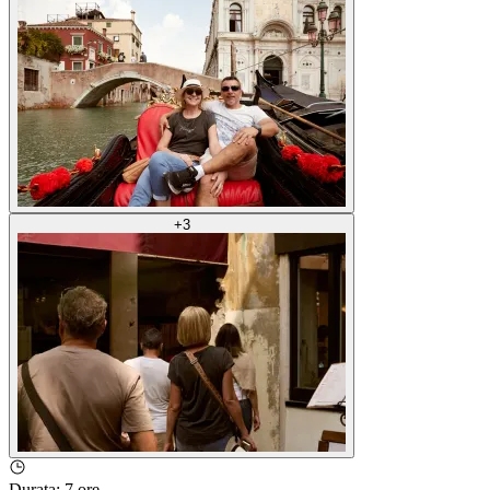
+
3
Durata
:
7 ore