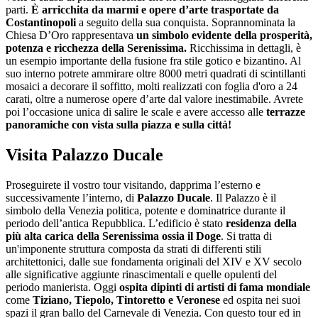
parti.
È arricchita da marmi e opere d’arte trasportate da
Costantinopoli
a seguito della sua conquista. Soprannominata la
Chiesa D’Oro rappresentava
un simbolo evidente della prosperità,
potenza e ricchezza della Serenissima.
Ricchissima in dettagli, è
un esempio importante della fusione fra stile gotico e bizantino. Al
suo interno potrete ammirare oltre 8000 metri quadrati di scintillanti
mosaici a decorare il soffitto, molti realizzati con foglia d'oro a 24
carati, oltre a numerose opere d’arte dal valore inestimabile. Avrete
poi l’occasione unica di salire le scale e avere accesso alle
terrazze
panoramiche con vista sulla piazza e sulla città!
Visita Palazzo Ducale
Proseguirete il vostro tour visitando, dapprima l’esterno e
successivamente l’interno, di
Palazzo Ducale
. Il Palazzo è il
simbolo della Venezia politica, potente e dominatrice durante il
periodo dell’antica Repubblica. L’edificio è stato
residenza della
più alta carica della Serenissima ossia il Doge
. Si tratta di
un'imponente struttura composta da strati di differenti stili
architettonici, dalle sue fondamenta originali del XIV e XV secolo
alle significative aggiunte rinascimentali e quelle opulenti del
periodo manierista. Oggi
ospita dipinti di artisti di fama mondiale
come
Tiziano, Tiepolo, Tintoretto e Veronese
ed ospita nei suoi
spazi il gran ballo del Carnevale di Venezia. Con questo tour ed in