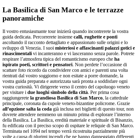
La Basilica di San Marco e le terrazze
panoramiche
Il vostro entusiasmante tour inizierà quando incontrerete la vostra
guida dedicata. Percorrerete insieme
calli, rughette e ponti
ascoltando il racconto dettagliato e appassionato sulle origini e lo
sviluppo di Venezia. I suoi
misteriosi e affascinanti palazzi gotici e
rinascimentali
vi incanteranno e vi lasceranno senza parole. Potrete
respirare l’atmosfera tipica del romanticismo europeo che
ha
ispirato poeti, scrittori e pensatori
. Non perdete l’occasione di
scattare foto ricordo da condividere con amici e parenti una volta
rientrati dal vostro soggiorno e non esitate a porre domande, la
vostra guida preparata e autorizzata sarà pronta a soddisfare ogni
vostra curiosità. Vi dirigerete verso il centro del capoluogo veneto
per visitare i
due luoghi simbolo della città
. Per prima cosa
raggiungerete
la grandiosa Basilica di San Marco
, la cattedrale
principale, coronata da cupole veneto-bizantine policrome. Grazie
all’opzione salta la coda
già inclusa nei biglietti di questo tour, non
dovrete attendere nemmeno un minuto prima di esplorare l’interno
della Basilica. La Basilica, eredità materiale e spirituale di Bisanzio,
fu edificata con il preciso scopo di ospitare le reliquie di San Marco.
Terminata nel 1094 nel tempo verrà ricostruita parzialmente più
volte a causa di plurimi incendi che ne hanno danneggiato differenti