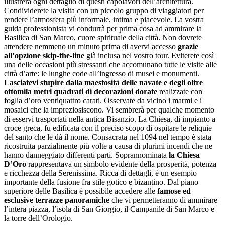
illustrerà ogni dettaglio di questi capolavori dell’architettura.
Condividerete la visita con un piccolo gruppo di viaggiatori per
rendere l’atmosfera più informale, intima e piacevole. La vostra
guida professionista vi condurrà per prima cosa ad ammirare la
Basilica di San Marco, cuore spirituale della città. Non dovrete
attendere nemmeno un minuto prima di avervi accesso
grazie
all’opzione skip-the-line
già inclusa nel vostro tour. Eviterete così
una delle occasioni più stressanti che accomunano tutte le visite alle
città d’arte: le lunghe code all’ingresso di musei e monumenti.
Lasciatevi stupire dalla maestosità delle navate e degli oltre
ottomila metri quadrati di decorazioni dorate
realizzate con
foglia d’oro ventiquattro carati. Osservate da vicino i marmi e i
mosaici che la impreziosiscono. Vi sembrerà per qualche momento
di esservi trasportati nella antica Bisanzio. La Chiesa, di impianto a
croce greca, fu edificata con il preciso scopo di ospitare le reliquie
del santo che le dà il nome. Consacrata nel 1094 nel tempo è stata
ricostruita parzialmente più volte a causa di plurimi incendi che ne
hanno danneggiato differenti parti. Soprannominata
la Chiesa
D’Oro
rappresentava un simbolo evidente della prosperità, potenza
e ricchezza della Serenissima. Ricca di dettagli, è un esempio
importante della fusione fra stile gotico e bizantino. Dal piano
superiore delle Basilica è possibile accedere alle
famose ed
esclusive terrazze panoramiche
che vi permetteranno di ammirare
l’intera piazza, l’isola di San Giorgio, il Campanile di San Marco e
la torre dell’Orologio.