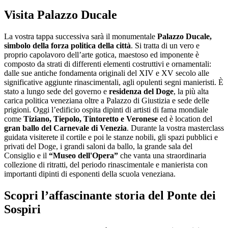
Visita Palazzo Ducale
La vostra tappa successiva sarà il monumentale
Palazzo Ducale,
simbolo della forza politica della città
. Si tratta di un vero e
proprio capolavoro dell’arte gotica, maestoso ed imponente è
composto da strati di differenti elementi costruttivi e ornamentali:
dalle sue antiche fondamenta originali del XIV e XV secolo alle
significative aggiunte rinascimentali, agli opulenti segni manieristi. È
stato a lungo sede del governo e
residenza del Doge
, la più alta
carica politica veneziana oltre a Palazzo di Giustizia e sede delle
prigioni. Oggi l’edificio ospita dipinti di artisti di fama mondiale
come
Tiziano, Tiepolo, Tintoretto e Veronese
ed è location del
gran ballo del Carnevale di Venezia
. Durante la vostra masterclass
guidata visiterete il cortile e poi le stanze nobili, gli spazi pubblici e
privati del Doge, i grandi saloni da ballo, la grande sala del
Consiglio e il
“Museo dell'Opera”
che vanta una straordinaria
collezione di ritratti, del periodo rinascimentale e manierista con
importanti dipinti di esponenti della scuola veneziana.
Scopri l’affascinante storia del Ponte dei
Sospiri