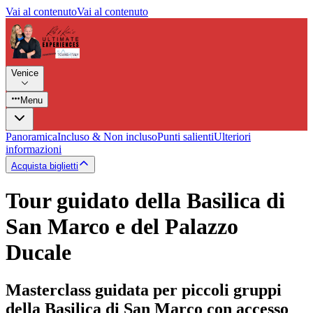
Vai al contenuto
Vai al contenuto
Venice
Menu
Panoramica
Incluso & Non incluso
Punti salienti
Ulteriori
informazioni
Acquista biglietti
Tour guidato della Basilica di
San Marco e del Palazzo
Ducale
Masterclass guidata per piccoli gruppi
della Basilica di San Marco con accesso