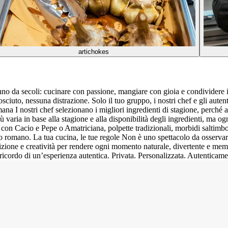
artichokes
anno da secoli: cucinare con passione, mangiare con gioia e condividere 
iuto, nessuna distrazione. Solo il tuo gruppo, i nostri chef e gli autenti
omana I nostri chef selezionano i migliori ingredienti di stagione, perc
ù varia in base alla stagione e alla disponibilità degli ingredienti, ma 
 con Cacio e Pepe o Amatriciana, polpette tradizionali, morbidi saltimbocca
vero romano. La tua cucina, le tue regole Non è uno spettacolo da osserv
izione e creatività per rendere ogni momento naturale, divertente e mem
 ricordo di un’esperienza autentica. Privata. Personalizzata. Autenticam