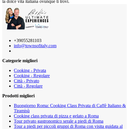
la dolce vita italiana ovunque ti trovi.
+39055281103
info@townsofitaly.com
Categorie migliori
Cooking - Privata
Cooking - Regolare
Città - Privato
Città - Regolare
Prodotti migliori
Buongiorno Roma: Cooking Class Privata di Caffè Italiano &
Tiramisù
Cooking class privata di pizza e gelato a Roma
Tour privato gastronomico serale a piedi di Roma
Tour a piedi per piccoli gruppi di Roma con visita guidata al