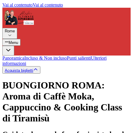
Vai al contenuto
Vai al contenuto
Rome
Menu
Panoramica
Incluso & Non incluso
Punti salienti
Ulteriori
informazioni
Acquista biglietti
BUONGIORNO ROMA:
Aroma di Caffè Moka,
Cappuccino & Cooking Class
di Tiramisù