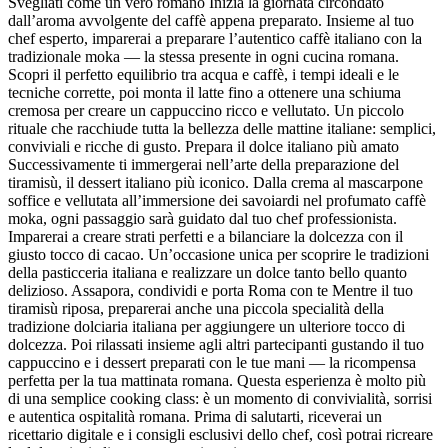
Svegliati come un vero romano Inizia la giornata circondato
dall’aroma avvolgente del caffè appena preparato. Insieme al tuo
chef esperto, imparerai a preparare l’autentico caffè italiano con la
tradizionale moka — la stessa presente in ogni cucina romana.
Scopri il perfetto equilibrio tra acqua e caffè, i tempi ideali e le
tecniche corrette, poi monta il latte fino a ottenere una schiuma
cremosa per creare un cappuccino ricco e vellutato. Un piccolo
rituale che racchiude tutta la bellezza delle mattine italiane: semplici,
conviviali e ricche di gusto. Prepara il dolce italiano più amato
Successivamente ti immergerai nell’arte della preparazione del
tiramisù, il dessert italiano più iconico. Dalla crema al mascarpone
soffice e vellutata all’immersione dei savoiardi nel profumato caffè
moka, ogni passaggio sarà guidato dal tuo chef professionista.
Imparerai a creare strati perfetti e a bilanciare la dolcezza con il
giusto tocco di cacao. Un’occasione unica per scoprire le tradizioni
della pasticceria italiana e realizzare un dolce tanto bello quanto
delizioso. Assapora, condividi e porta Roma con te Mentre il tuo
tiramisù riposa, preparerai anche una piccola specialità della
tradizione dolciaria italiana per aggiungere un ulteriore tocco di
dolcezza. Poi rilassati insieme agli altri partecipanti gustando il tuo
cappuccino e i dessert preparati con le tue mani — la ricompensa
perfetta per la tua mattinata romana. Questa esperienza è molto più
di una semplice cooking class: è un momento di convivialità, sorrisi
e autentica ospitalità romana. Prima di salutarti, riceverai un
ricettario digitale e i consigli esclusivi dello chef, così potrai ricreare