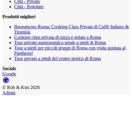
Città - Privato
Città - Regolare
Prodotti migliori
Buongiorno Roma: Cooking Class Privata di Caffè Italiano &
Tiramisù
Cooking class privata di pizza e gelato a Roma
Tour privato gastronomico serale a piedi di Roma
Tour a piedi per piccoli gruppi di Roma con visita guidata al
Pantheon!
Tour privato a piedi del centro storico di Roma
Socials
Google
©
Rob & Kim
2026
Admin