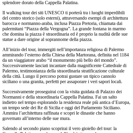
splendore dorato della Cappella Palatina.
Il walking tour dei siti UNESCO ti porterà tra i luoghi imperdibili
del centro storico (solo esterni), attraversando esempi di architettura
barocca e normanno-araba, inclusa Piazza Pretoria, chiamata dai
palermitani “Piazza della Vergogna”. La grande fontana in marmo
che domina la piazza è straordinaria ed è proprio la nudità delle sue
statue a dare origine al soprannome della piazza.
All’inizio del tour, immergiti nell’importanza religiosa di Palermo
ammirando l’esterno della Chiesa della Martorana, definita nel 1184
da un viaggiatore arabo “il monumento più bello del mondo”.
Successivamente lasciati incantare dalla magnificente Cattedrale di
Palermo, testimonianza della straordinaria stratificazione culturale
della città. Lungo il percorso potrai gustare un tipico cannolo
siciliano o una granita, perfetti per assaporare i veri sapori locali.
Successivamente proseguirai con la visita guidata di Palazzo dei
Normanni e della straordinaria Cappella Palatina. Fai un salto
indietro nel tempo esplorando la residenza reale più antica d’Europa,
un tempo sede dei Re di Sicilia e oggi del Parlamento Siciliano.
Ammira l’architettura raffinata e scopri le dinastie che hanno
governato all’interno delle sue mura.
Salendo al secondo piano scoprirai il vero gioiello del tour: la