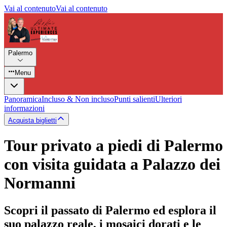
Vai al contenuto
Vai al contenuto
Palermo
Menu
Panoramica
Incluso & Non incluso
Punti salienti
Ulteriori
informazioni
Acquista biglietti
Tour privato a piedi di Palermo
con visita guidata a Palazzo dei
Normanni
Scopri il passato di Palermo ed esplora il
suo palazzo reale, i mosaici dorati e le