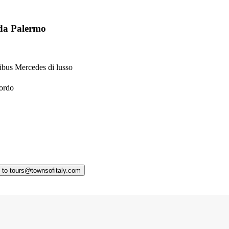
 da Palermo
ibus Mercedes di lusso
bordo
y to tours@townsofitaly.com