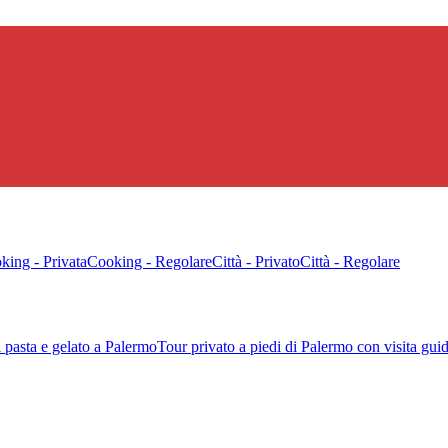
king - Privata
Cooking - Regolare
Città - Privato
Città - Regolare
 pasta e gelato a Palermo
Tour privato a piedi di Palermo con visita gu