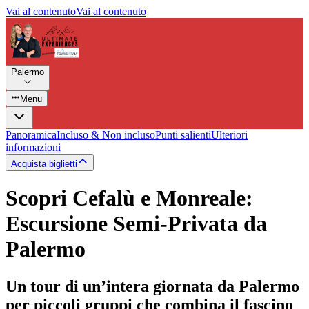
Vai al contenuto
Vai al contenuto
Palermo
Menu
Panoramica
Incluso & Non incluso
Punti salienti
Ulteriori
informazioni
Acquista biglietti
Scopri Cefalù e Monreale:
Escursione Semi-Privata da
Palermo
Un tour di un’intera giornata da Palermo
per piccoli gruppi che combina il fascino