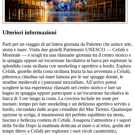
Ulteriori informazioni
Parti per un viaggio di un’intera giornata da Palermo che unisce arte,
storia e mare. Visita due gioielli Patrimonio UNESCO — Cefalù e
Monreale — e scegli tra una rilassante giornata tra il centro storico e
la spiaggia oppure un’escursione facoltativa in barca per esplorare la
splendida costa siciliana con snorkeling e aperitivo a bordo. Esplora
Cefalù, gioiello della costa siciliana Inizia la tua avventura a Cefalù,
pittoresca cittadina sul mare famosa per le sue spiagge dorate, le
stradine medievali e i panorami mozzafiato. All’arrivo potrai
scegliere la tua esperienza: rilassarti nel centro storico e fare un
bagno in spiaggia oppure partecipare a un’escursione facoltativa in
barca di 3 ore lungo la costa. La crociera include tre soste per
nuotare, tempo per fare snorkeling e un delizioso aperitivo servito a
bordo, circondato dalle acque cristalline del Mar Tirreno. Qualunque
opzione tu scelga, ti innamorerai del perfetto equilibrio tra storia,
fascino e bellezza costiera di Cefalù. Assapora l’atmosfera e i sapori
della Sicilia Dopo la mattinata dedicata al mare o al relax, goditi del
tempo libero a Cefalù per esplorare i suoi vicoli caratteristici,