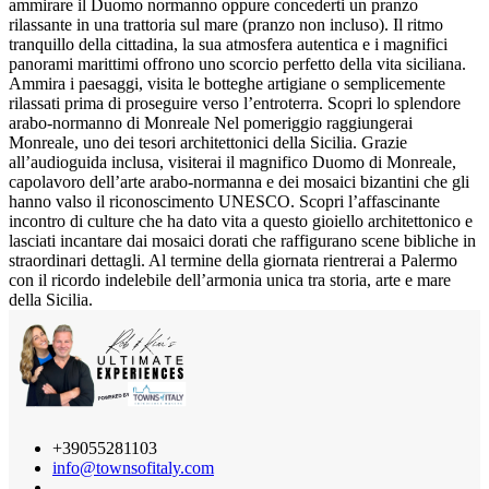
ammirare il Duomo normanno oppure concederti un pranzo
rilassante in una trattoria sul mare (pranzo non incluso). Il ritmo
tranquillo della cittadina, la sua atmosfera autentica e i magnifici
panorami marittimi offrono uno scorcio perfetto della vita siciliana.
Ammira i paesaggi, visita le botteghe artigiane o semplicemente
rilassati prima di proseguire verso l’entroterra. Scopri lo splendore
arabo-normanno di Monreale Nel pomeriggio raggiungerai
Monreale, uno dei tesori architettonici della Sicilia. Grazie
all’audioguida inclusa, visiterai il magnifico Duomo di Monreale,
capolavoro dell’arte arabo-normanna e dei mosaici bizantini che gli
hanno valso il riconoscimento UNESCO. Scopri l’affascinante
incontro di culture che ha dato vita a questo gioiello architettonico e
lasciati incantare dai mosaici dorati che raffigurano scene bibliche in
straordinari dettagli. Al termine della giornata rientrerai a Palermo
con il ricordo indelebile dell’armonia unica tra storia, arte e mare
della Sicilia.
+39055281103
info@townsofitaly.com