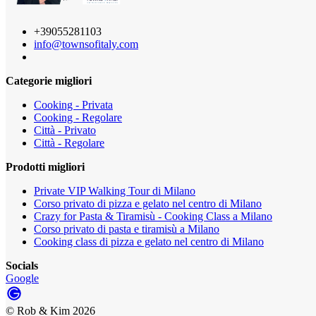
+39055281103
info@townsofitaly.com
Categorie migliori
Cooking - Privata
Cooking - Regolare
Città - Privato
Città - Regolare
Prodotti migliori
Private VIP Walking Tour di Milano
Corso privato di pizza e gelato nel centro di Milano
Crazy for Pasta & Tiramisù - Cooking Class a Milano
Corso privato di pasta e tiramisù a Milano
Cooking class di pizza e gelato nel centro di Milano
Socials
Google
©
Rob & Kim
2026