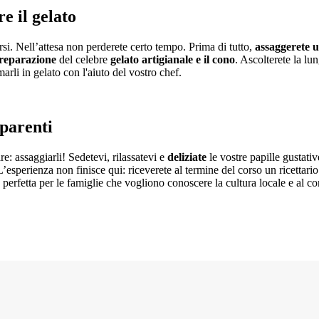
e il gelato
rsi. Nell’attesa non perderete certo tempo. Prima di tutto,
assaggerete u
reparazione
del celebre
gelato artigianale e il cono
. Ascolterete la lun
arli in gelato con l'aiuto del vostro chef.
 parenti
re: assaggiarli! Sedetevi, rilassatevi e
deliziate
le vostre papille gustati
’esperienza non finisce qui: riceverete al termine del corso un ricettario 
tà perfetta per le famiglie che vogliono conoscere la cultura locale e al c