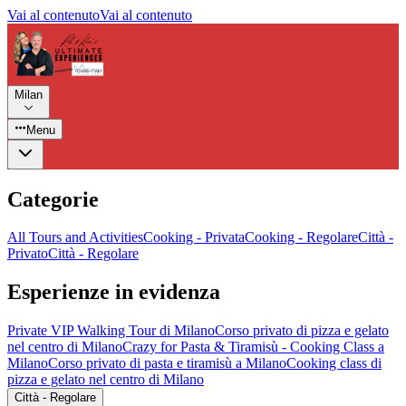
Vai al contenuto
Vai al contenuto
Milan
Menu
Categorie
All Tours and Activities
Cooking - Privata
Cooking - Regolare
Città -
Privato
Città - Regolare
Esperienze in evidenza
Private VIP Walking Tour di Milano
Corso privato di pizza e gelato
nel centro di Milano
Crazy for Pasta & Tiramisù - Cooking Class a
Milano
Corso privato di pasta e tiramisù a Milano
Cooking class di
pizza e gelato nel centro di Milano
Città - Regolare