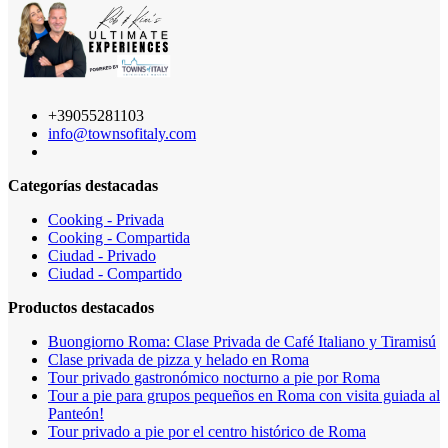
+39055281103
info@townsofitaly.com
Categorías destacadas
Cooking - Privada
Cooking - Compartida
Ciudad - Privado
Ciudad - Compartido
Productos destacados
Buongiorno Roma: Clase Privada de Café Italiano y Tiramisú
Clase privada de pizza y helado en Roma
Tour privado gastronómico nocturno a pie por Roma
Tour a pie para grupos pequeños en Roma con visita guiada al
Panteón!
Tour privado a pie por el centro histórico de Roma