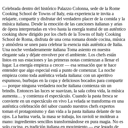
Celebrada dentro del histórico Palazzo Colonna, sede de la Rome
Cooking School de Towns of Italy, esta experiencia te invita a
relajarte, compartir y disfrutar del verdadero placer de la comida y la
música italiana. Desde la emoción de las canciones italianas y arias
de ópera interpretadas en vivo hasta la energía teatral de un auténtico
cooking show dirigido por los chefs de la Towns of Italy Cooking
School de Roma, disfruta de una cena romana donde cocina, música
y atmósfera se unen para celebrar la esencia más auténtica de Italia.
Una noche verdaderamente italiana Toma asiento en nuestra
elegante sala y déjate envolver por el ambiente. Los chefs están
listos en sus estaciones y las primeras notas comienzan a llenar el
lugar. La energía empieza a crecer — esa sensación que te hace
entender que algo especial está a punto de comenzar. La noche
empieza como toda auténtica velada italiana: con un aperitivo
espumoso, burbujas en la copa y deliciosos bocados para compartir
— porque ninguna verdadera noche italiana comienza sin un
brindis. Entonces las luces se suavizan, la sala cobra vida, la música
aumenta… y comienza el espectáculo. Cuando la pasta fresca se
convierte en un espectáculo en vivo La velada se transforma en una
auténtica celebración del sabor cuando nuestros chefs expertos
toman el protagonismo y dan vida a la pasta italiana delante de tus
ojos. La harina vuela, la masa se trabaja, los ravioli se moldean a
mano: ingredientes sencillos transformándose en pura magia. No es
solo cocina, es tradición italiana en movimiento — ese legado de