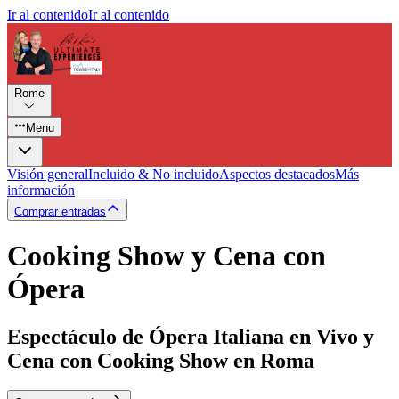
Ir al contenido
Ir al contenido
Rome
Menu
Visión general
Incluido & No incluido
Aspectos destacados
Más
información
Comprar entradas
Cooking Show y Cena con
Ópera
Espectáculo de Ópera Italiana en Vivo y
Cena con Cooking Show en Roma