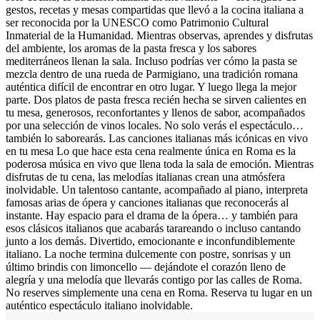
gestos, recetas y mesas compartidas que llevó a la cocina italiana a
ser reconocida por la UNESCO como Patrimonio Cultural
Inmaterial de la Humanidad. Mientras observas, aprendes y disfrutas
del ambiente, los aromas de la pasta fresca y los sabores
mediterráneos llenan la sala. Incluso podrías ver cómo la pasta se
mezcla dentro de una rueda de Parmigiano, una tradición romana
auténtica difícil de encontrar en otro lugar. Y luego llega la mejor
parte. Dos platos de pasta fresca recién hecha se sirven calientes en
tu mesa, generosos, reconfortantes y llenos de sabor, acompañados
por una selección de vinos locales. No solo verás el espectáculo…
también lo saborearás. Las canciones italianas más icónicas en vivo
en tu mesa Lo que hace esta cena realmente única en Roma es la
poderosa música en vivo que llena toda la sala de emoción. Mientras
disfrutas de tu cena, las melodías italianas crean una atmósfera
inolvidable. Un talentoso cantante, acompañado al piano, interpreta
famosas arias de ópera y canciones italianas que reconocerás al
instante. Hay espacio para el drama de la ópera… y también para
esos clásicos italianos que acabarás tarareando o incluso cantando
junto a los demás. Divertido, emocionante e inconfundiblemente
italiano. La noche termina dulcemente con postre, sonrisas y un
último brindis con limoncello — dejándote el corazón lleno de
alegría y una melodía que llevarás contigo por las calles de Roma.
No reserves simplemente una cena en Roma. Reserva tu lugar en un
auténtico espectáculo italiano inolvidable.