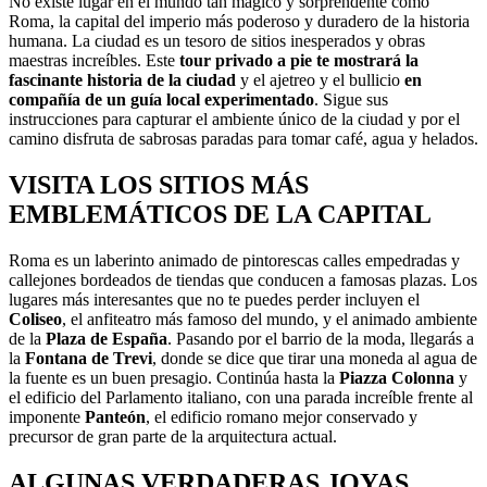
No existe lugar en el mundo tan mágico y sorprendente como
Roma, la capital del imperio más poderoso y duradero de la historia
humana. La ciudad es un tesoro de sitios inesperados y obras
maestras increíbles. Este
tour privado a pie te mostrará la
fascinante historia de la ciudad
y el ajetreo y el bullicio
en
compañía de un guía local experimentado
. Sigue sus
instrucciones para capturar el ambiente único de la ciudad y por el
camino disfruta de sabrosas paradas para tomar café, agua y helados.
VISITA LOS SITIOS MÁS
EMBLEMÁTICOS DE LA CAPITAL
Roma es un laberinto animado de pintorescas calles empedradas y
callejones bordeados de tiendas que conducen a famosas plazas. Los
lugares más interesantes que no te puedes perder incluyen el
Coliseo
, el anfiteatro más famoso del mundo, y el animado ambiente
de la
Plaza de España
. Pasando por el barrio de la moda, llegarás a
la
Fontana de Trevi
, donde se dice que tirar una moneda al agua de
la fuente es un buen presagio. Continúa hasta la
Piazza Colonna
y
el edificio del Parlamento italiano, con una parada increíble frente al
imponente
Panteón
, el edificio romano mejor conservado y
precursor de gran parte de la arquitectura actual.
ALGUNAS VERDADERAS JOYAS