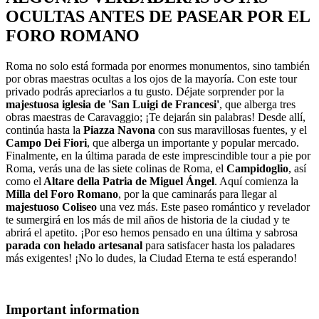
OCULTAS ANTES DE PASEAR POR EL
FORO ROMANO
Roma no solo está formada por enormes monumentos, sino también
por obras maestras ocultas a los ojos de la mayoría. Con este tour
privado podrás apreciarlos a tu gusto. Déjate sorprender por la
majestuosa iglesia de 'San Luigi de Francesi'
, que alberga tres
obras maestras de Caravaggio; ¡Te dejarán sin palabras! Desde allí,
continúa hasta la
Piazza Navona
con sus maravillosas fuentes, y el
Campo Dei Fiori
, que alberga un importante y popular mercado.
Finalmente, en la última parada de este imprescindible tour a pie por
Roma, verás una de las siete colinas de Roma, el
Campidoglio
, así
como el
Altare della Patria de Miguel Ángel
. Aquí comienza la
Milla del Foro Romano
, por la que caminarás para llegar al
majestuoso Coliseo
una vez más. Este paseo romántico y revelador
te sumergirá en los más de mil años de historia de la ciudad y te
abrirá el apetito. ¡Por eso hemos pensado en una última y sabrosa
parada con helado artesanal
para satisfacer hasta los paladares
más exigentes! ¡No lo dudes, la Ciudad Eterna te está esperando!
Important information