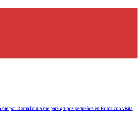
a pie por Roma
Tour a pie para grupos pequeños en Roma con visita