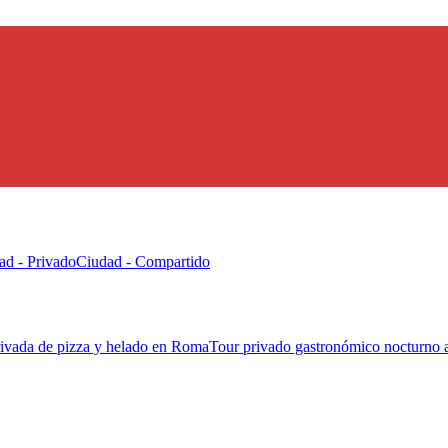
ad - Privado
Ciudad - Compartido
rivada de pizza y helado en Roma
Tour privado gastronómico nocturno 