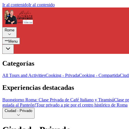
Ir al contenido
Ir al contenido
Rome
Menu
Categorías
All Tours and Activities
Cooking - Privada
Cooking - Compartida
Ciud
Experiencias destacadas
Buongiorno Roma: Clase Privada de Café Italiano y Tiramisú
Clase p
guiada al Panteón!
Tour privado a pie por el centro histórico de Roma
Ciudad - Privado