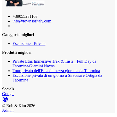
+39055281103
info@townsofitaly.com
Categorie migliori
Escursione - Privata
Prodotti migliori
Private Etna Immersive Trek & Taste - Full Day da
Taormina/Giardini Naxos
Tour privato dell'Etna di mezza giornata da Taormina
Escursione privata di un giorno a Siracusa e Ortigia da
Taormina
Socials
Google
©
Rob & Kim
2026
Admin