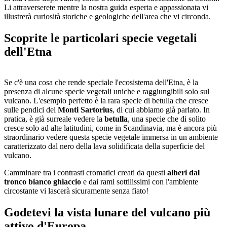
Li attraverserete mentre la nostra guida esperta e appassionata vi
illustrerà curiosità storiche e geologiche dell'area che vi circonda.
Scoprite le particolari specie vegetali
dell'Etna
Se c'è una cosa che rende speciale l'ecosistema dell'Etna, è la
presenza di alcune specie vegetali uniche e raggiungibili solo sul
vulcano. L'esempio perfetto è la rara specie di betulla che cresce
sulle pendici dei
Monti Sartorius
, di cui abbiamo già parlato. In
pratica, è già surreale vedere la
betulla
, una specie che di solito
cresce solo ad alte latitudini, come in Scandinavia, ma è ancora più
straordinario vedere questa specie vegetale immersa in un ambiente
caratterizzato dal nero della lava solidificata della superficie del
vulcano.
Camminare tra i contrasti cromatici creati da questi
alberi dal
tronco bianco ghiaccio
e dai rami sottilissimi con l'ambiente
circostante vi lascerà sicuramente senza fiato!
Godetevi la vista lunare del vulcano più
attivo d'Europa