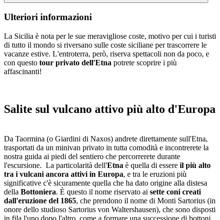
Ulteriori informazioni
La Sicilia è nota per le sue meravigliose coste, motivo per cui i turisti
di tutto il mondo si riversano sulle coste siciliane per trascorrere le
vacanze estive. L'entroterra, però, riserva spettacoli non da poco, e
con questo
tour privato dell'Etna
potrete scoprire i più
affascinanti!
Salite sul vulcano attivo più alto d'Europa
Da Taormina (o Giardini di Naxos) andrete direttamente sull'Etna,
trasportati da un minivan privato in tutta comodità e incontrerete la
nostra guida ai piedi del sentiero che percorrerete durante
l'escursione. La particolarità dell'
Etna
è quella di essere
il più alto
tra i vulcani ancora attivi in Europa
, e tra le eruzioni più
significative c'è sicuramente quella che ha dato origine alla distesa
della
Bottoniera
. È questo il nome riservato ai
sette coni creati
dall'eruzione del 1865
, che prendono il nome di Monti Sartorius (in
onore dello studioso Sartorius von Waltershausen), che sono disposti
in fila l'uno dopo l'altro, come a formare una successione di bottoni.