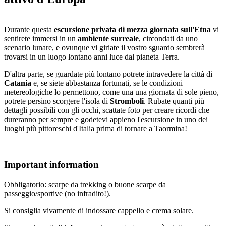
Durante questa
escursione privata di mezza giornata sull'Etna
vi
sentirete immersi in un
ambiente surreale
, circondati da uno
scenario lunare, e ovunque vi giriate il vostro sguardo sembrerà
trovarsi in un luogo lontano anni luce dal pianeta Terra.
D'altra parte, se guardate più lontano potrete intravedere la città di
Catania
e, se siete abbastanza fortunati, se le condizioni
metereologiche lo permettono, come una una giornata di sole pieno,
potrete persino scorgere l'isola di
Stromboli
. Rubate quanti più
dettagli possibili con gli occhi, scattate foto per creare ricordi che
dureranno per sempre e godetevi appieno l'escursione in uno dei
luoghi più pittoreschi d'Italia prima di tornare a Taormina!
Important information
Obbligatorio: scarpe da trekking o buone scarpe da
passeggio/sportive (no infradito!).
Si consiglia vivamente di indossare cappello e crema solare.