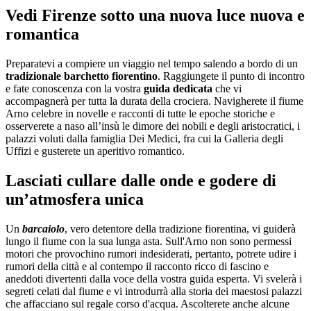
Vedi Firenze sotto una nuova luce nuova e
romantica
Preparatevi a compiere un viaggio nel tempo salendo a bordo di un
tradizionale barchetto fiorentino
. Raggiungete il punto di incontro
e fate conoscenza con la vostra
guida dedicata
che vi
accompagnerà per tutta la durata della crociera. Navigherete il fiume
Arno celebre in novelle e racconti di tutte le epoche storiche e
osserverete a naso all’insù le dimore dei nobili e degli aristocratici, i
palazzi voluti dalla famiglia Dei Medici, fra cui la Galleria degli
Uffizi e gusterete un aperitivo romantico.
Lasciati cullare dalle onde e godere di
un’atmosfera unica
Un
barcaiolo
, vero detentore della tradizione fiorentina, vi guiderà
lungo il fiume con la sua lunga asta. Sull'Arno non sono permessi
motori che provochino rumori indesiderati, pertanto, potrete udire i
rumori della città e al contempo il racconto ricco di fascino e
aneddoti divertenti dalla voce della vostra guida esperta. Vi svelerà i
segreti celati dal fiume e vi introdurrà alla storia dei maestosi palazzi
che affacciano sul regale corso d'acqua. Ascolterete anche alcune