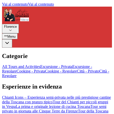
Vai al contenuto
Vai al contenuto
Florence
Menu
Categorie
All Tours and Activities
Escursione - Privata
Escursione -
Regolare
Cooking - Privata
Cooking - Regolare
Città - Privato
Città -
Regolare
Esperienze in evidenza
Chianti Icons – Esperienza semi-privata nelle più prestigiose cantine
della Toscana con pranzo tipico
Tour del Chianti per piccoli gruppi
in Vespa
La prima e originale lezione di cucina Toscana
Tour semi
privato in giornata alle Cinque Terre da Firenze
Tour della Toscana