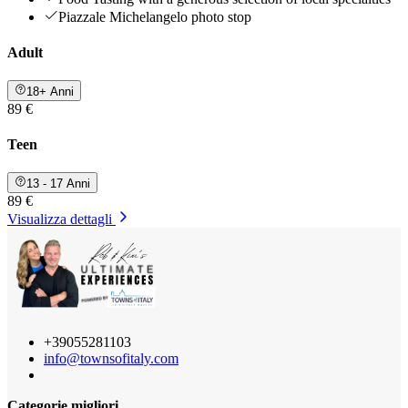
Piazzale Michelangelo photo stop
Adult
18+ Anni
89 €
Teen
13 - 17 Anni
89 €
Visualizza dettagli
+39055281103
info@townsofitaly.com
Categorie migliori