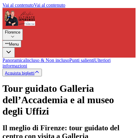
Vai al contenuto
Vai al contenuto
Florence
Menu
Panoramica
Incluso & Non incluso
Punti salienti
Ulteriori
informazioni
Acquista biglietti
Tour guidato Galleria
dell’Accademia e al museo
degli Uffizi
Il meglio di Firenze: tour guidato del
centro con visita a Galleria