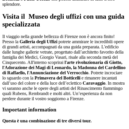
splendore.
Visita il Museo degli uffizi con una guida
specializzata
Il viaggio nella grande bellezza di Firenze non è ancora finito!
Presso la
Galleria degli Uffizi
potrete ammirare le incredibili opere
di grandi artisti, accompagnati da una guida preparata. L'edificio
dalle lunghe gallerie vetrate, progettato dall’architetto favorito della
famiglia dei Medici, Giorgio Vasari, risale alla seconda metà del
Cinquecento. All'interno scoprirai
l'arte rivoluzionaria di Giotto,
l'Adorazione dei Magi di Leonardo, la Madonna del Cardellino
di Raffaello, l'Annunciazione del Verrocchio
. Potrete incrociare
lo sguardo con la
Primavera del Botticelli
e rimanere incantati
dall’uso del colore e della luce dell’eclettico
Caravaggio
. In mostra
vi saranno anche le opere degli artisti del Rinascimento fiammingo
quali Rubens, Rembrandt e molti altri. Un’esperienza da non
perdere durante il vostro soggiorno a Firenze.
Important information
Questa è una combinazione di tre diversi tour.