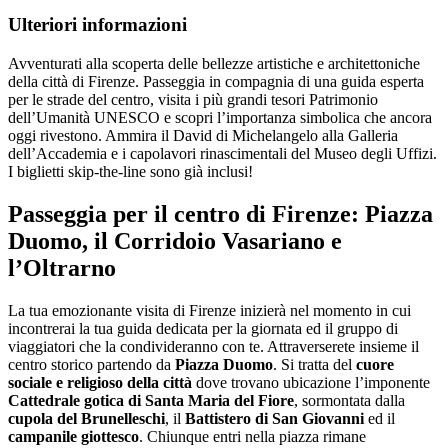
Ulteriori informazioni
Avventurati alla scoperta delle bellezze artistiche e architettoniche
della città di Firenze. Passeggia in compagnia di una guida esperta
per le strade del centro, visita i più grandi tesori Patrimonio
dell’Umanità UNESCO e scopri l’importanza simbolica che ancora
oggi rivestono. Ammira il David di Michelangelo alla Galleria
dell’Accademia e i capolavori rinascimentali del Museo degli Uffizi.
I biglietti skip-the-line sono già inclusi!
Passeggia per il centro di Firenze: Piazza
Duomo, il Corridoio Vasariano e
l’Oltrarno
La tua emozionante visita di Firenze inizierà nel momento in cui
incontrerai la tua guida dedicata per la giornata ed il gruppo di
viaggiatori che la condivideranno con te. Attraverserete insieme il
centro storico partendo da
Piazza Duomo
. Si tratta del
cuore
sociale e religioso della città
dove trovano ubicazione l’imponente
Cattedrale gotica di Santa Maria del Fiore
, sormontata dalla
cupola del Brunelleschi
, il
Battistero di San Giovanni
ed il
campanile giottesco
. Chiunque entri nella piazza rimane