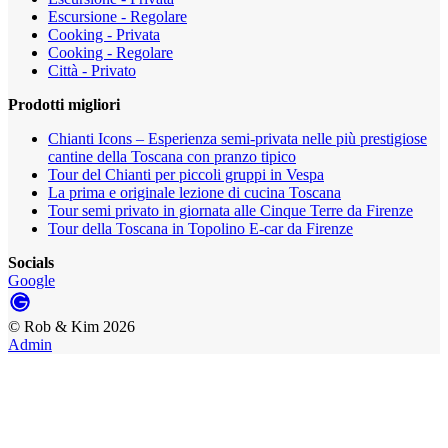
Escursione - Regolare
Cooking - Privata
Cooking - Regolare
Città - Privato
Prodotti migliori
Chianti Icons – Esperienza semi-privata nelle più prestigiose
cantine della Toscana con pranzo tipico
Tour del Chianti per piccoli gruppi in Vespa
La prima e originale lezione di cucina Toscana
Tour semi privato in giornata alle Cinque Terre da Firenze
Tour della Toscana in Topolino E-car da Firenze
Socials
Google
©
Rob & Kim
2026
Admin