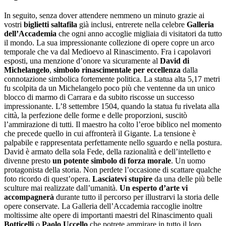
In seguito, senza dover attendere nemmeno un minuto grazie ai
vostri
biglietti saltafila
già inclusi, entrerete nella celebre
Galleria
dell’Accademia
che ogni anno accoglie migliaia di visitatori da tutto
il mondo. La sua impressionante collezione di opere copre un arco
temporale che va dal Medioevo al Rinascimento. Fra i capolavori
esposti, una menzione d’onore va sicuramente al
David di
Michelangelo
,
simbolo rinascimentale per eccellenza
dalla
connotazione simbolica fortemente politica. La statua alta 5,17 metri
fu scolpita da un Michelangelo poco più che ventenne da un unico
blocco di marmo di Carrara e da subito riscosse un successo
impressionante. L’8 settembre 1504, quando la statua fu rivelata alla
città, la perfezione delle forme e delle proporzioni, suscitò
l’ammirazione di tutti. Il maestro ha colto l’eroe biblico nel momento
che precede quello in cui affronterà il Gigante. La tensione è
palpabile e rappresentata perfettamente nello sguardo e nella postura.
David è armato della sola Fede, della razionalità e dell’intelletto e
divenne presto
un potente simbolo di forza morale
. Un uomo
protagonista della storia. Non perdete l’occasione di scattare qualche
foto ricordo di quest’opera.
Lasciatevi stupire
da una delle più belle
sculture mai realizzate dall’umanità.
Un esperto d’arte vi
accompagnerà
durante tutto il percorso per illustrarvi la storia delle
opere conservate. La Galleria dell’Accademia raccoglie inoltre
moltissime alte opere di importanti maestri del Rinascimento quali
Botticelli
o
Paolo Uccello
che potrete ammirare in tutto il loro