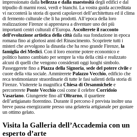
impressionato dalla
bellezza e dalla maestosità
degli edifici e dal
tripudio di marmi rossi, verdi e bianchi. La vostra guida accreditata
vi racconterà la storia di questi capolavori dell’architettura ed il clima
di fermento culturale che li ha prodotti. All’epoca della loro
realizzazione Firenze si apprestava a diventare uno dei più
importanti centri culturali d’Europa.
Ascolterete il racconto
dell’evoluzione artistica della città
dalla sua fondazione in epoca
romana fino ai gloriosi anni del Rinascimento. Scoprirete tutti i
misteri che avvolgono la dinastia che ha reso grande Firenze,
la
famiglia dei Medici
. Con il loro enorme potere economico e
politico hanno cambiato per sempre la vita della città e realizzato
alcuni di quelli che vengono considerati oggi luoghi simbolo.
Passeggerete fino a
Piazza della Signoria
,
sede del potere civile
e
cuore della vita sociale. Ammirerete
Palazzo Vecchio
, edificio che
reca testimonianze straordinarie di tutte le fasi salienti della storia di
Firenze. Visiterete la magnifica
Chiesa di Orsanmichele
e
percorrerete
Ponte Vecchio
così come il celebre
Corridoio
Vasariano
. Giungerete fino all’
Oltrarno
, il quartiere
dell’artigianato fiorentino. Durante il percorso è prevista inoltre una
breve pausa energizzante presso una gelateria artigianale per gustare
un ottimo gelato.
Visita la Galleria dell’Accademia con un
esperto d’arte