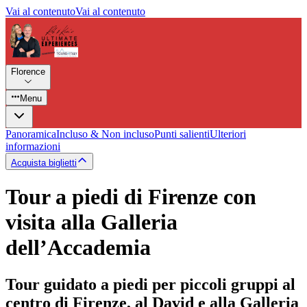
Vai al contenuto
Vai al contenuto
Florence
Menu
Panoramica
Incluso & Non incluso
Punti salienti
Ulteriori
informazioni
Acquista biglietti
Tour a piedi di Firenze con
visita alla Galleria
dell’Accademia
Tour guidato a piedi per piccoli gruppi al
centro di Firenze, al David e alla Galleria