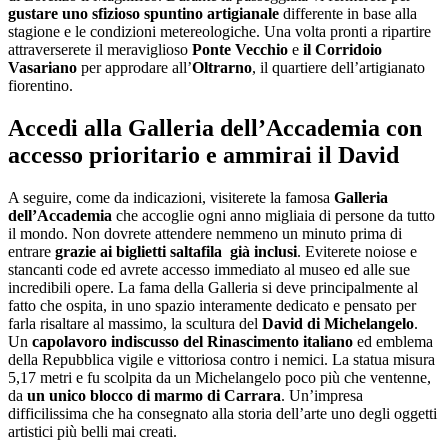
gustare uno sfizioso spuntino artigianale
differente in base alla
stagione e le condizioni metereologiche. Una volta pronti a ripartire
attraverserete il meraviglioso
Ponte Vecchio
e
il Corridoio
Vasariano
per approdare all’
Oltrarno
, il quartiere dell’artigianato
fiorentino.
Accedi alla Galleria dell’Accademia con
accesso prioritario e ammirai il David
A seguire, come da indicazioni, visiterete la famosa
Galleria
dell’Accademia
che accoglie ogni anno migliaia di persone da tutto
il mondo. Non dovrete attendere nemmeno un minuto prima di
entrare
grazie ai biglietti saltafila già inclusi
. Eviterete noiose e
stancanti code ed avrete accesso immediato al museo ed alle sue
incredibili opere. La fama della Galleria si deve principalmente al
fatto che ospita, in uno spazio interamente dedicato e pensato per
farla risaltare al massimo, la scultura del
David di Michelangelo
.
Un
capolavoro indiscusso del Rinascimento italiano
ed emblema
della Repubblica vigile e vittoriosa contro i nemici. La statua misura
5,17 metri e fu scolpita da un Michelangelo poco più che ventenne,
da
un unico blocco di marmo di Carrara
. Un’impresa
difficilissima che ha consegnato alla storia dell’arte uno degli oggetti
artistici più belli mai creati.