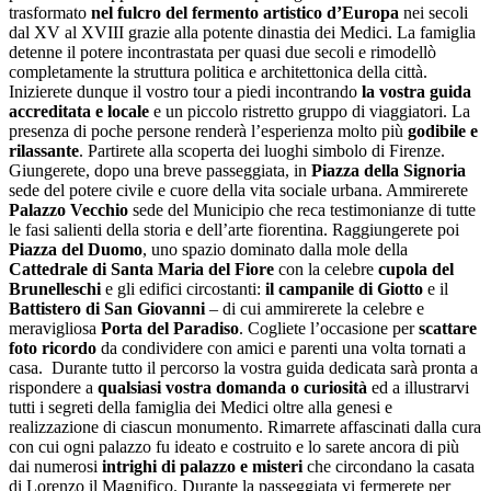
trasformato
nel fulcro del fermento artistico d’Europa
nei secoli
dal XV al XVIII grazie alla potente dinastia dei Medici. La famiglia
detenne il potere incontrastata per quasi due secoli e rimodellò
completamente la struttura politica e architettonica della città.
Inizierete dunque il vostro tour a piedi incontrando
la vostra guida
accreditata e locale
e un piccolo ristretto gruppo di viaggiatori. La
presenza di poche persone renderà l’esperienza molto più
godibile e
rilassante
. Partirete alla scoperta dei luoghi simbolo di Firenze.
Giungerete, dopo una breve passeggiata, in
Piazza della Signoria
sede del potere civile e cuore della vita sociale urbana. Ammirerete
Palazzo Vecchio
sede del Municipio che reca testimonianze di tutte
le fasi salienti della storia e dell’arte fiorentina. Raggiungerete poi
Piazza del Duomo
, uno spazio dominato dalla mole della
Cattedrale di Santa Maria del Fiore
con la celebre
cupola del
Brunelleschi
e gli edifici circostanti:
il campanile di Giotto
e il
Battistero di San Giovanni
– di cui ammirerete la celebre e
meravigliosa
Porta del Paradiso
. Cogliete l’occasione per
scattare
foto ricordo
da condividere con amici e parenti una volta tornati a
casa. Durante tutto il percorso la vostra guida dedicata sarà pronta a
rispondere a
qualsiasi vostra domanda o curiosità
ed a illustrarvi
tutti i segreti della famiglia dei Medici oltre alla genesi e
realizzazione di ciascun monumento. Rimarrete affascinati dalla cura
con cui ogni palazzo fu ideato e costruito e lo sarete ancora di più
dai numerosi
intrighi di palazzo e misteri
che circondano la casata
di Lorenzo il Magnifico. Durante la passeggiata vi fermerete per