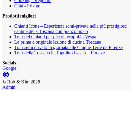
Cooking - Regolare
Città - Privato
Prodotti migliori
Chianti Icons – Esperienza semi-privata nelle più prestigiose
cantine della Toscana con pranzo tipico
Tour del Chianti per piccoli gruppi in Vespa
La prima e originale lezione di cucina Toscana
Tour semi privato in giornata alle Cinque Terre da Firenze
Tour della Toscana in Topolino E-car da Firenze
Socials
Google
©
Rob & Kim
2026
Admin