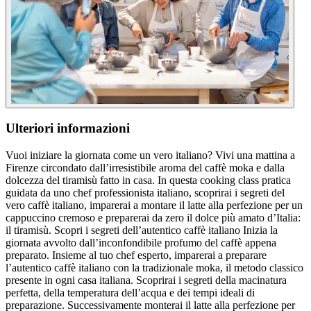
Ulteriori informazioni
Vuoi iniziare la giornata come un vero italiano? Vivi una mattina a
Firenze circondato dall’irresistibile aroma del caffè moka e dalla
dolcezza del tiramisù fatto in casa. In questa cooking class pratica
guidata da uno chef professionista italiano, scoprirai i segreti del
vero caffè italiano, imparerai a montare il latte alla perfezione per un
cappuccino cremoso e preparerai da zero il dolce più amato d’Italia:
il tiramisù. Scopri i segreti dell’autentico caffè italiano Inizia la
giornata avvolto dall’inconfondibile profumo del caffè appena
preparato. Insieme al tuo chef esperto, imparerai a preparare
l’autentico caffè italiano con la tradizionale moka, il metodo classico
presente in ogni casa italiana. Scoprirai i segreti della macinatura
perfetta, della temperatura dell’acqua e dei tempi ideali di
preparazione. Successivamente monterai il latte alla perfezione per