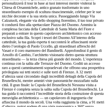
personalizzerà il tour in base ai tuoi interessi mentre visiterai la
Chiesa di Orsanmichele, antico granaio trasformato in uno
straordinario esempio di scultura rinascimentale, celebre per le sue
nicchie decorate e la sua storia unica. Passeggiando lungo Via
Calzaiuoli, elegante via dello shopping fiorentino, il tuo tour privato
ti condurrà fino alla spettacolare Piazza del Duomo. Ammira la
complessa facciata della Cattedrale di Santa Maria del Fiore e
preparati a entrare in questo capolavoro architettonico con accesso
esclusivo salta fila. Scopri i tesori del Duomo All’interno della
cattedrale, la tua guida esperta ti racconterà le affascinanti storie
dietro l’orologio di Paolo Uccello, gli straordinari affreschi del
Vasari e il coro marmoreo del Bandinelli. Approfondirai il genio di
Arnolfo di Cambio, l’architetto visionario dietro questa struttura
straordinaria — la terza chiesa più grande del mondo. L’esperienza
continua con la salita alle Terrazze del Duomo. Goditi un accesso
raro a questi camminamenti sopraelevati che offrono una prospettiva
privilegiata sui tetti storici e sulle torri di Firenze. A 32 metri
d’altezza sarai circondato dagli incredibili dettagli della Cupola del
Brunelleschi, mentre ammiri viste panoramiche mozzafiato sulla
città. Il gran finale: la Cupola del Brunelleschi Nessuna visita a
Firenze è completa senza la salita sulla Cupola del Brunelleschi. La
tua guida ti racconterà l’incredibile storia della costruzione di questa
meraviglia architettonica — un capolavoro di ingegneria che
affascina il mondo da secoli. Una volta raggiunta la cima, a 91 metri
d’altezza, potrai godere di una vista panoramica a 360° senza