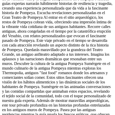
guías expertas narrarán hábilmente historias de resiliencia y tragedia,
creando una experiencia personalizada que da vida a la fascinante
historia de Pompeya. Escucha revelaciones personalizadas en el
Gran Teatro de Pompeya Al entrar en el sitio arqueológico, los
restos de Pompeya cobran vida, ofreciendo una impresión íntima de
la vibrante vida cotidiana de sus antiguos habitantes. Recorre calles
antiguas, ahora congeladas en el tiempo por la catastrófica erupción
del Vesubio, con relatos personalizados que evocan el fascinante
pasado de Pompeya. Este viaje privado en el tiempo se desarrolla
con cada atracción revelando un aspecto distinto de la rica historia
de Pompeya. Quedarás maravillado por la grandeza del Teatro
Grande, un antiguo anfiteatro adaptado a tus intereses. Imagina los
aplausos y las narraciones dramáticas que resonaban entre sus
muros. Descubre la cultura de la antigua Pompeya Sumérgete en el
mundo culinario de la antigua Pompeya mientras exploras los
Thermopolia, antiguos "fast food" romanos donde los artesanos y
comerciantes solían comer. Estos sitios fascinantes ofrecen una
visión de los hábitos alimenticios y las dinámicas sociales de los
habitantes de Pompeya. Sumérgete en las animadas conversaciones
y las comidas compartidas que animaban estos espacios, revelando
el tejido social de la comunidad, todo con el toque personalizado de
nuestra guía experta. Además de mostrar maravillas arqueológicas,
este tour privado profundiza en las historias profundas entrelazadas
en los antiguos muros de Pompeya. Pasea por las antiguas
residencias mientras la guía revela los frescos eróticos, que ofrecen