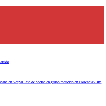
artido
scana en Vespa
Clase de cocina en grupo reducido en Florencia
Visita