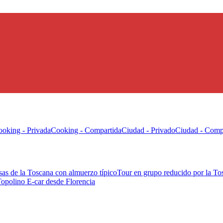
oking - Privada
Cooking - Compartida
Ciudad - Privado
Ciudad - Comp
sas de la Toscana con almuerzo típico
Tour en grupo reducido por la To
Topolino E-car desde Florencia