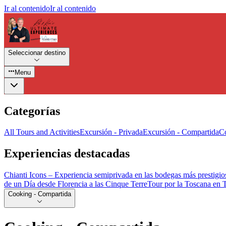
Ir al contenido
Ir al contenido
Seleccionar destino
Menu
Categorías
All Tours and Activities
Excursión - Privada
Excursión - Compartida
Co
Experiencias destacadas
Chianti Icons – Experiencia semiprivada en las bodegas más prestigio
de un Día desde Florencia a las Cinque Terre
Tour por la Toscana en 
Cooking - Compartida