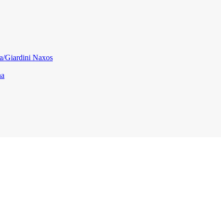
na/Giardini Naxos
na