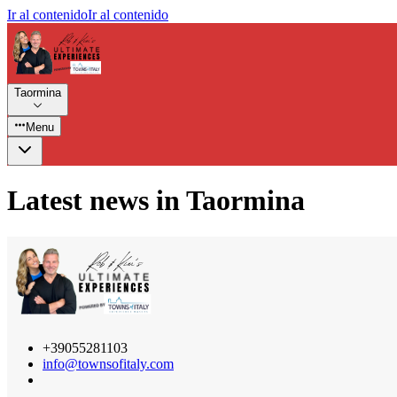
Ir al contenido
Ir al contenido
Taormina
Menu
Latest news in Taormina
+39055281103
info@townsofitaly.com