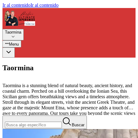
Ir al contenido
Ir al contenido
Taormina
Menu
Taormina
Taormina is a stunning blend of natural beauty, ancient history, and
coastal charm. Perched on a hill overlooking the Ionian Sea, this
Sicilian gem offers breathtaking views and a timeless atmosphere.
Stroll through its elegant streets, visit the ancient Greek Theatre, and
gaze at the majestic Mount Etna, whose presence adds a touch of
awe to every panorama. Our tours take you beyond the scenic views
to uncover Taormina’s fascinating past and vibrant culture.
Buscar