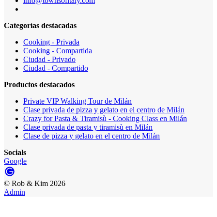
info@townsofitaly.com
Categorías destacadas
Cooking - Privada
Cooking - Compartida
Ciudad - Privado
Ciudad - Compartido
Productos destacados
Private VIP Walking Tour de Milán
Clase privada de pizza y gelato en el centro de Milán
Crazy for Pasta & Tiramisù - Cooking Class en Milán
Clase privada de pasta y tiramisù en Milán
Clase de pizza y gelato en el centro de Milán
Socials
Google
©
Rob & Kim
2026
Admin