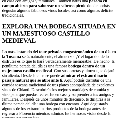
en casa con amigos y familiares. También harás una
parada en
campo abierto para saborear un sabroso picnic
donde podrás
degustar algunos fabulosos vinos locales, así como algunas delicias
tradicionales.
EXPLORA UNA BODEGA SITUADA EN
UN MAJESTUOSO CASTILLO
MEDIEVAL
Lo más destacado del
tour privado enogastronómico de un día en
la Toscana
será, naturalmente, el almuerzo. ¡Y el lugar donde lo
disfrutes es lo que lo hará verdaderamente memorable! De hecho, la
penúltima parada del día es una famosa
bodega dentro de un
majestuoso castillo medieval
. Con sus torretas y almenas, te dejará
sin aliento. Desde la cima se puede
admirar el extraordinario
paisaje natural que se abre ante ti
. Aquí podrás disfrutar de una
comida toscana tradicional de tres platos acompañada de excelentes
vinos de Chianti. Descubrirás los mejores maridajes de comida y
vino para que puedas recrearlas en casa y sorprender a tus amigos y
familiares. Después de unos minutos de descanso, te dirigirás a la
última parada del día: una bodega con encanto. Aquí degustarás
algunos de los extraordinarios productos de la bodega antes de
regresar a Florencia mientras admiras las hermosas vistas desde la