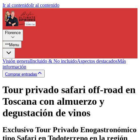
Ir al contenido
Ir al contenido
Florence
Menu
Visión general
Incluido & No incluido
Aspectos destacados
Más
información
Comprar entradas
Tour privado safari off-road en
Toscana con almuerzo y
degustación de vinos
Exclusivo Tour Privado Enogastronómico
tipo Safari en Todoterreno en la región