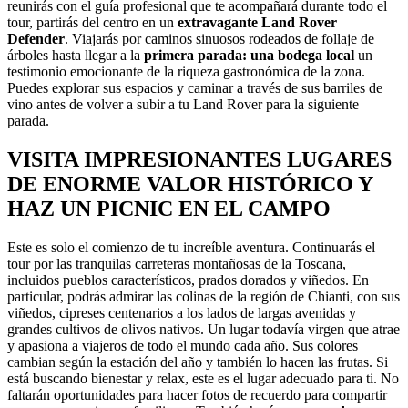
reunirás con el guía profesional que te acompañará durante todo el
tour, partirás del centro en un
extravagante Land Rover
Defender
. Viajarás por caminos sinuosos rodeados de follaje de
árboles hasta llegar a la
primera parada: una bodega local
un
testimonio emocionante de la riqueza gastronómica de la zona.
Puedes explorar sus espacios y caminar a través de sus barriles de
vino antes de volver a subir a tu Land Rover para la siguiente
parada.
VISITA IMPRESIONANTES LUGARES
DE ENORME VALOR HISTÓRICO Y
HAZ UN PICNIC EN EL CAMPO
Este es solo el comienzo de tu increíble aventura. Continuarás el
tour por las tranquilas carreteras montañosas de la Toscana,
incluidos pueblos característicos, prados dorados y viñedos. En
particular, podrás admirar las colinas de la región de Chianti, con sus
viñedos, cipreses centenarios a los lados de largas avenidas y
grandes cultivos de olivos nativos. Un lugar todavía virgen que atrae
y apasiona a viajeros de todo el mundo cada año. Sus colores
cambian según la estación del año y también lo hacen las frutas. Si
está buscando bienestar y relax, este es el lugar adecuado para ti. No
faltarán oportunidades para hacer fotos de recuerdo para compartir