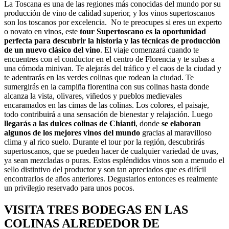
La Toscana es una de las regiones más conocidas del mundo por su
producción de vino de calidad superior, y los vinos supertoscanos
son los toscanos por excelencia. No te preocupes si eres un experto
o novato en vinos, este
tour Supertoscano es la oportunidad
perfecta para descubrir la historia y las técnicas de producción
de un nuevo clásico del vino
. El viaje comenzará cuando te
encuentres con el conductor en el centro de Florencia y te subas a
una cómoda minivan. Te alejarás del tráfico y el caos de la ciudad y
te adentrarás en las verdes colinas que rodean la ciudad. Te
sumergirás en la campiña florentina con sus colinas hasta donde
alcanza la vista, olivares, viñedos y pueblos medievales
encaramados en las cimas de las colinas. Los colores, el paisaje,
todo contribuirá a una sensación de bienestar y relajación. Luego
llegarás a las dulces colinas de Chianti
, donde
se elaboran
algunos de los mejores vinos del mundo
gracias al maravilloso
clima y al rico suelo. Durante el tour por la región, descubrirás
supertoscanos, que se pueden hacer de cualquier variedad de uvas,
ya sean mezcladas o puras. Estos espléndidos vinos son a menudo el
sello distintivo del productor y son tan apreciados que es difícil
encontrarlos de años anteriores. Degustarlos entonces es realmente
un privilegio reservado para unos pocos.
VISITA TRES BODEGAS EN LAS
COLINAS ALREDEDOR DE