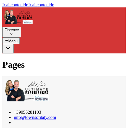
Ir al contenido
Ir al contenido
Florence
Menu
Pages
+39055281103
info@townsofitaly.com