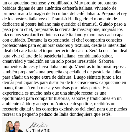
un cappuccino cremoso y equilibrado. Muy pronto prepararás
bebidas dignas de una auténtica cafetería italiana, viviendo de
primera mano la magia de la cultura del café italiano. Prepara el rey
de los postres italianos: el Tiramisù Ha llegado el momento de
dedicarse al postre italiano más querido: el tiramisù. Guiado paso a
paso por tu chef, prepararás la crema de mascarpone, mojarás los
bizcochos savoiardi en intenso café italiano y montarás cada capa
con cuidado. Durante la experiencia, el chef compartirá consejos
profesionales para equilibrar sabores y texturas, desde la intensidad
ideal del café hasta el toque perfecto de cacao. Será la ocasión ideal
para vivir el arte de la pastelería italiana, combinando sabor,
creatividad y tradición en un solo postre irresistible. Saborea
momentos dulces y lleva Italia contigo Mientras tu tiramisù reposa,
también prepararás una pequeña especialidad de pastelería italiana
para añadir un toque extra de dulzura. Luego siéntate junto a los
demás participantes para disfrutar de tus creaciones: cappuccino en
mano, tiramisù en la mesa y sonrisas por todas partes. Esta
experiencia es mucho más que una simple receta: es una
oportunidad para compartir historias, sabores y tradiciones en un
ambiente cálido y acogedor. Antes de despedirte, recibirás un
recetario digital y los consejos exclusivos del chef, para que puedas
recrear un pequeño pedazo de Italia dondequiera que estés.