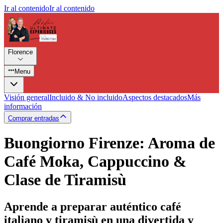
Ir al contenido
Ir al contenido
Florence
Menu
Visión general
Incluido & No incluido
Aspectos destacados
Más
información
Comprar entradas
Buongiorno Firenze: Aroma de
Café Moka, Cappuccino &
Clase de Tiramisù
Aprende a preparar auténtico café
italiano y tiramisù en una divertida y