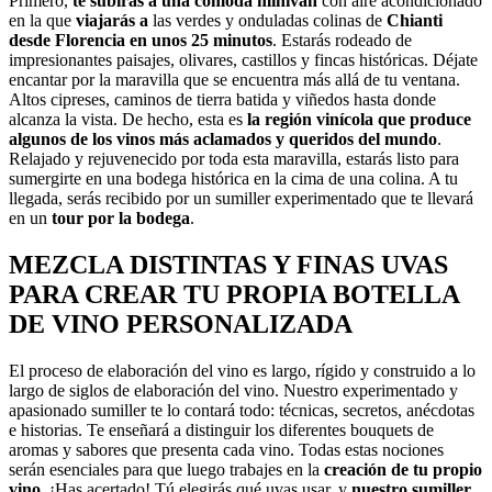
Primero,
te subirás a una cómoda minivan
con aire acondicionado
en la que
viajarás a
las verdes y onduladas colinas de
Chianti
desde Florencia en unos 25 minutos
. Estarás rodeado de
impresionantes paisajes, olivares, castillos y fincas históricas. Déjate
encantar por la maravilla que se encuentra más allá de tu ventana.
Altos cipreses, caminos de tierra batida y viñedos hasta donde
alcanza la vista. De hecho, esta es
la región vinícola que produce
algunos de los vinos más aclamados y queridos del mundo
.
Relajado y rejuvenecido por toda esta maravilla, estarás listo para
sumergirte en una bodega histórica en la cima de una colina. A tu
llegada, serás recibido por un sumiller experimentado que te llevará
en un
tour por la bodega
.
MEZCLA DISTINTAS Y FINAS UVAS
PARA CREAR TU PROPIA BOTELLA
DE VINO PERSONALIZADA
El proceso de elaboración del vino es largo, rígido y construido a lo
largo de siglos de elaboración del vino. Nuestro experimentado y
apasionado sumiller te lo contará todo: técnicas, secretos, anécdotas
e historias. Te enseñará a distinguir los diferentes bouquets de
aromas y sabores que presenta cada vino. Todas estas nociones
serán esenciales para que luego trabajes en la
creación de tu propio
vino
. ¡Has acertado! Tú elegirás qué uvas usar, y
nuestro sumiller