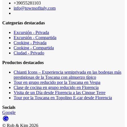
+39055281103
info@townsofitaly.com
Categorías destacadas
Excursión - Privada
Excursión - Compartida
Cooking - Privada
Cooking - Compartida
Ciudad - Privado
Productos destacados
Chianti Icons – Experiencia semiprivada en las bodegas más
prestigiosas de la Toscana con almuerzo típico
Tour en grupo reducido por la Toscana en Vespa
Clase de cocina en grupo reducido en Florencia
Visita de un Día desde Florencia a las Cinque Terre
Tour por la Toscana en Topolino E-car desde Florencia
Socials
Google
©
Rob & Kim
2026