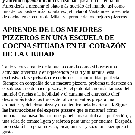
y auténtico
gelato
italiano
es ideal para pasar un día en familia.
Aprenderás a preparar el plato más querido del mundo, así como
uno de los postres más populares: ¡el helado! Visita nuestra escuela
de cocina en el centro de Milán y aprende de los mejores pizzeros.
APRENDE DE LOS MEJORES
PIZZEROS EN UNA ESCUELA DE
COCINA SITUADA EN EL CORAZÓN
DE LA CIUDAD
Tanto si eres amante de la buena comida como si buscas una
actividad divertida y enriquecedora para ti y tu familia, esta
exclusiva clase privada de cocina
es la oportunidad perfecta.
Siempre en compañía de un maestro pizzero, probarás tu destreza en
el sabroso arte de hacer pizzas. ¡Es el plato italiano más famoso del
mundo! Gracias a la habilidad y el carisma del entregado chef,
descubrirás todos los trucos del oficio mientras prepara una
aromática y deliciosa pizza y un auténtico helado artesana
l. Sigue
las instrucciones del experto pizzero
que te mostrará cómo
preparar una masa fina como el papel, amasándola a la perfección, y
una salsa de tomate ligera y sabrosa para untar por encima. Después,
todo estará listo para mezclar, picar, amasar y sazonar a siempre a tu
gusto.